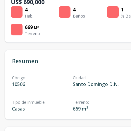
US$ 690,000
4
4
1
Hab.
Baños
½ Ba
669
M²
Terreno
Resumen
Código
:
Ciudad
:
10506
Santo Domingo D.N.
Tipo de inmueble
:
Terreno
:
Casas
669 m²