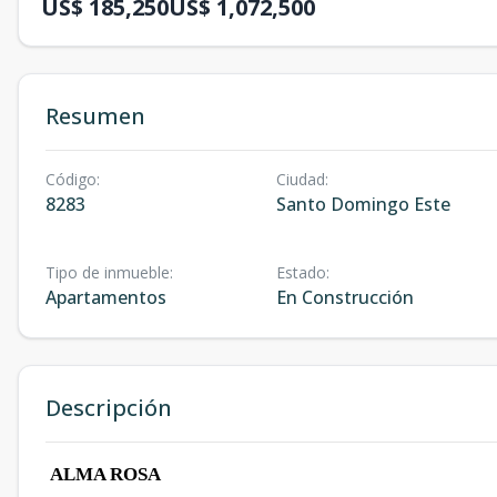
US$ 185,250
US$ 1,072,500
Resumen
Código
:
Ciudad
:
8283
Santo Domingo Este
Tipo de inmueble
:
Estado
:
Apartamentos
En Construcción
Descripción
ALMA ROSA