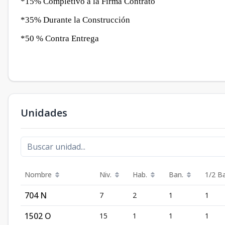
*15% Completivo a la Firma Contrato
*35% Durante la Construcción
*50 % Contra Entrega
Unidades
Nombre
Niv.
Hab.
Ban.
1/2 B
704 N
7
2
1
1
1502 O
15
1
1
1