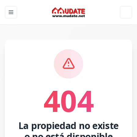
Toggle navigation menu
Toggl
404
La propiedad no existe
o no está disponible