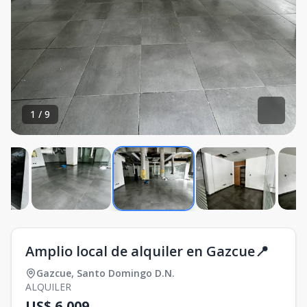
1
/
9
Amplio local de alquiler en Gazcue📍
Gazcue
,
Santo Domingo D.N.
ALQUILER
US$ 6,009