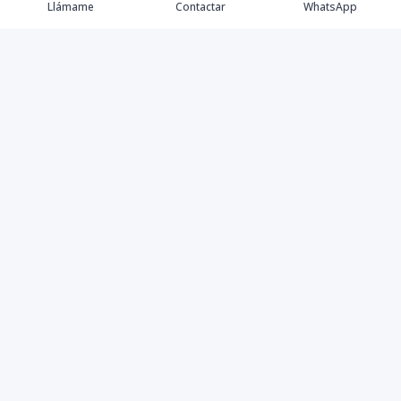
Llámame
Contactar
WhatsApp
Tu Inmobiliaria en Internet
Política de Privacidad
Propiedades Exclusivas
©
2026
Mudate
,
Todos los derechos reservados
Powered by
AlterEstate