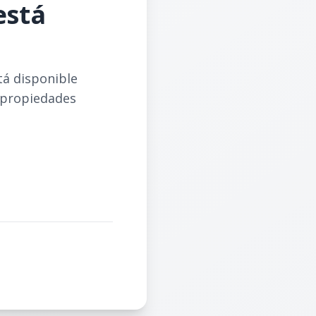
está
tá disponible
 propiedades