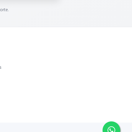
orte.
s