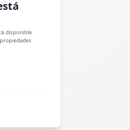
está
tá disponible
 propiedades