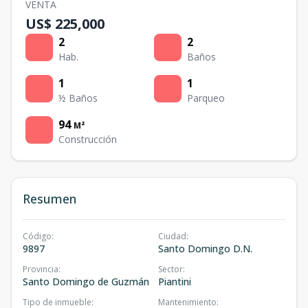
VENTA
US$ 225,000
2
2
Hab.
Baños
1
1
½ Baños
Parqueo
94
M²
Construcción
Resumen
Código
:
Ciudad
:
9897
Santo Domingo D.N.
Provincia
:
Sector
:
Santo Domingo de Guzmán
Piantini
Tipo de inmueble
:
Mantenimiento
: