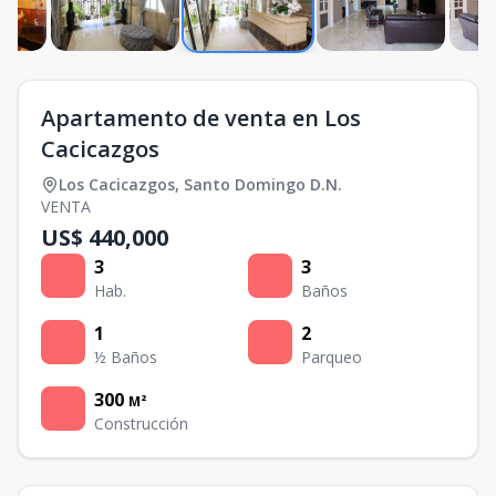
Apartamento de venta en Los
Cacicazgos
Los Cacicazgos
,
Santo Domingo D.N.
VENTA
US$ 440,000
3
3
Hab.
Baños
1
2
½ Baños
Parqueo
300
M²
Construcción