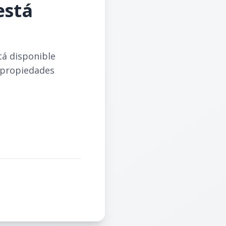
está
tá disponible
 propiedades