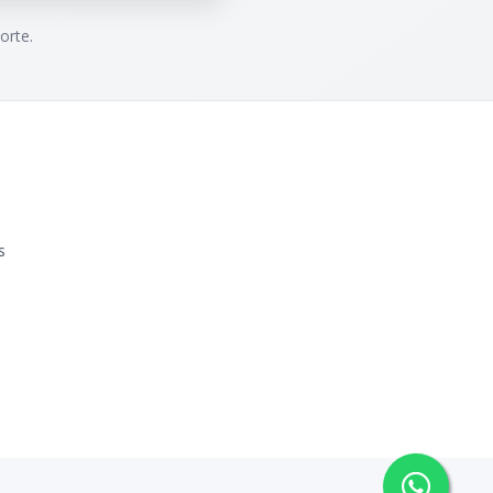
orte.
s