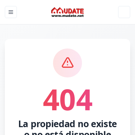
Toggle navigation menu
Toggl
404
La propiedad no existe
o no está disponible