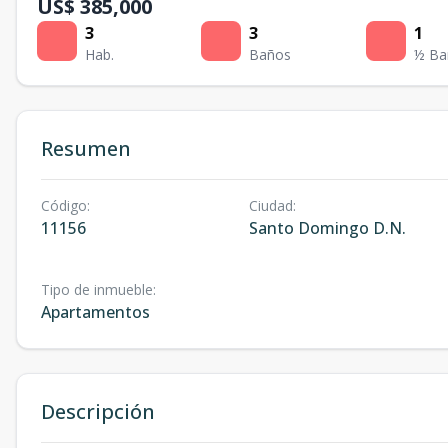
US$ 385,000
3
3
1
Hab.
Baños
½ Ba
Resumen
Código
:
Ciudad
:
11156
Santo Domingo D.N.
Tipo de inmueble
:
Apartamentos
Descripción