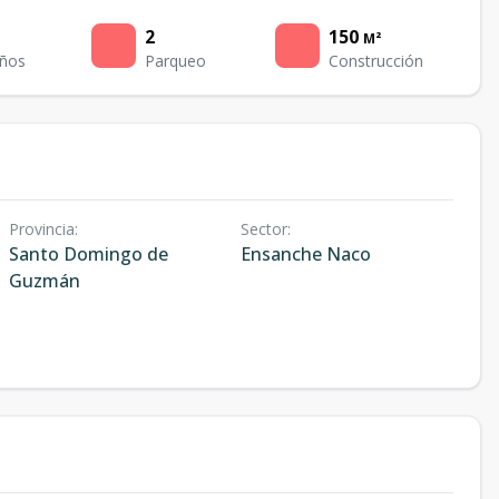
2
150
M²
ños
Parqueo
Construcción
Provincia
:
Sector
:
Santo Domingo de
Ensanche Naco
Guzmán