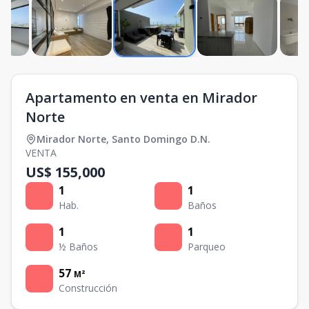
Apartamento en venta en Mirador
Norte
Mirador Norte
,
Santo Domingo D.N.
VENTA
US$ 155,000
1
1
Hab.
Baños
1
1
½ Baños
Parqueo
57
M²
Construcción