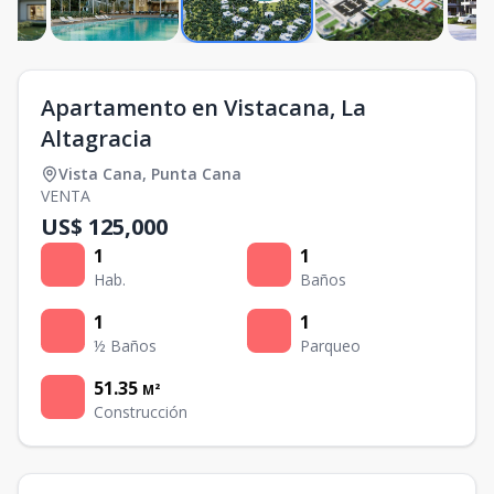
Apartamento en Vistacana, La
Altagracia
Vista Cana
,
Punta Cana
VENTA
US$ 125,000
1
1
Hab.
Baños
1
1
½ Baños
Parqueo
51.35
M²
Construcción