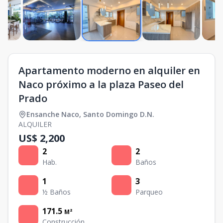
Apartamento moderno en alquiler en
Naco próximo a la plaza Paseo del
Prado
Ensanche Naco
,
Santo Domingo D.N.
ALQUILER
US$ 2,200
2
2
Hab.
Baños
1
3
½ Baños
Parqueo
171.5
M²
Construcción