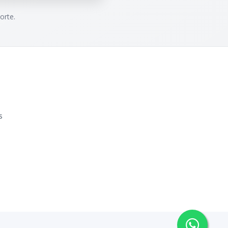
orte.
s