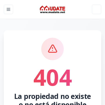
Toggle navigation menu
Toggl
404
La propiedad no existe
o no está disponible