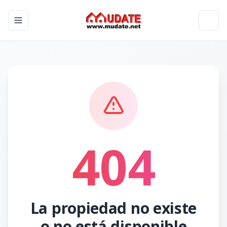
Toggle navigation menu
Toggl
404
La propiedad no existe
o no está disponible