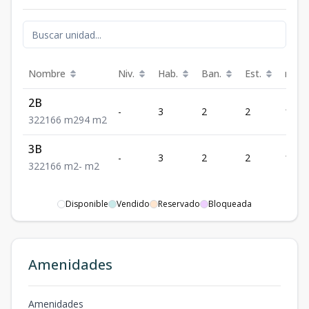
Nombre
Niv.
Hab.
Ban.
Est.
m²
2B
-
3
2
2
166
3
2
2
166
m2
94
m2
3B
-
3
2
2
166
3
2
2
166
m2
-
m2
Disponible
Vendido
Reservado
Bloqueada
Amenidades
Amenidades