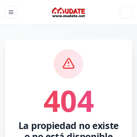
Toggle navigation menu
Toggl
404
La propiedad no existe
o no está disponible