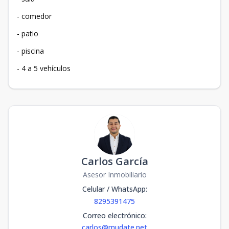
- ⁠comedor
- ⁠patio
- ⁠piscina
- ⁠4 a 5 vehículos
Carlos García
Asesor Inmobiliario
Celular / WhatsApp
:
8295391475
Correo electrónico
:
carlos@mudate.net