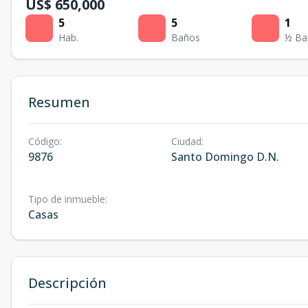
US$ 650,000
5
5
1
Hab.
Baños
½ Ba
Resumen
Código
:
Ciudad
:
9876
Santo Domingo D.N.
Tipo de inmueble
:
Casas
Descripción