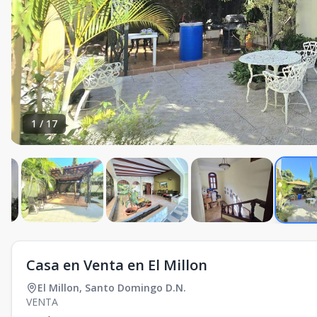
1
/
17
Casa en Venta en El Millon
El Millon
,
Santo Domingo D.N.
VENTA