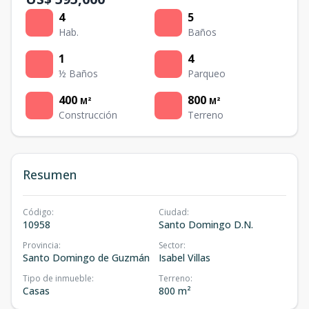
4
5
Hab.
Baños
1
4
½ Baños
Parqueo
400
800
M²
M²
Construcción
Terreno
Resumen
Código
:
Ciudad
:
10958
Santo Domingo D.N.
Provincia
:
Sector
:
Santo Domingo de Guzmán
Isabel Villas
Tipo de inmueble
:
Terreno
:
Casas
800 m²