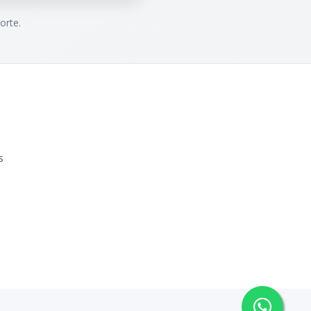
orte.
s