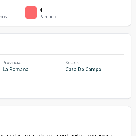
4
ños
Parqueo
Provincia
:
Sector
:
La Romana
Casa De Campo
, perfecta para disfrutar en familia o con amigos.