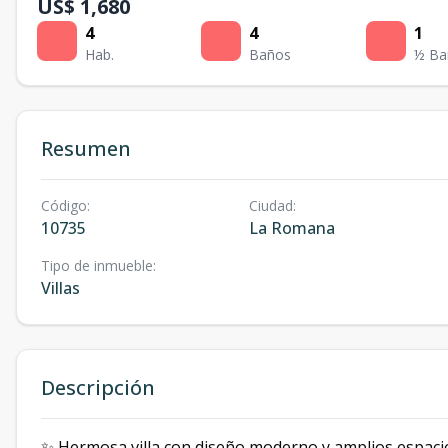
US$ 1,680
4
4
1
Hab.
Baños
½ Ba
Resumen
Código
:
Ciudad
:
10735
La Romana
Tipo de inmueble
:
Villas
Descripción
✨ Hermosa villa con diseño moderno y amplios espacios