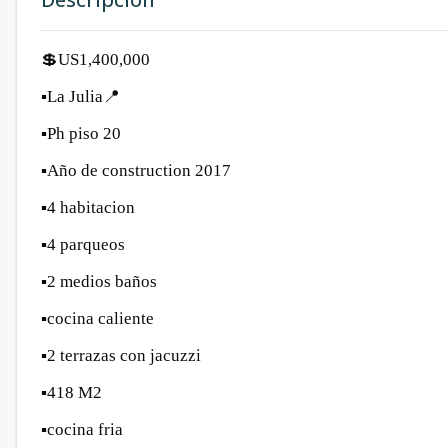
💲US1,400,000
▪️La Julia📍
▪️Ph piso 20
▪️Año de construction 2017
▪️4 habitacion
▪️4 parqueos
▪️2 medios baños
▪️cocina caliente
▪️2 terrazas con jacuzzi
▪️418 M2
▪️cocina fria