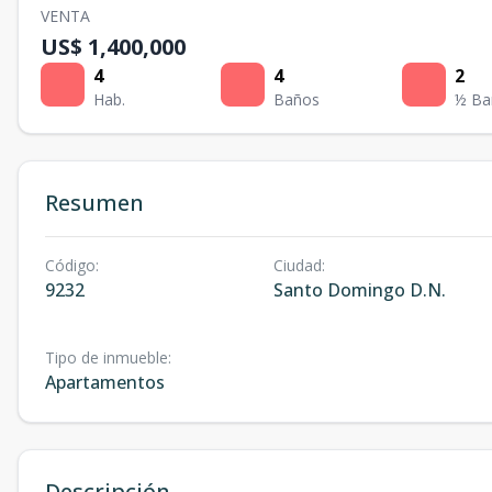
VENTA
US$ 1,400,000
4
4
2
Hab.
Baños
½ Ba
Resumen
Código
:
Ciudad
:
9232
Santo Domingo D.N.
Tipo de inmueble
:
Apartamentos
Descripción