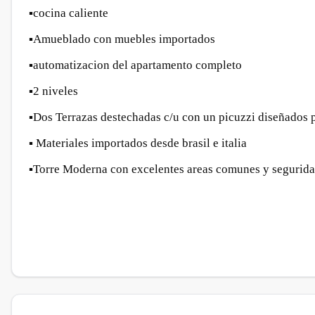
▪️cocina caliente
▪️Amueblado con muebles importados
▪️automatizacion del apartamento completo
▪️2 niveles
▪️Dos Terrazas destechadas c/u con un picuzzi diseñados 
▪️ Materiales importados desde brasil e italia
▪️Torre Moderna con excelentes areas comunes y segurid