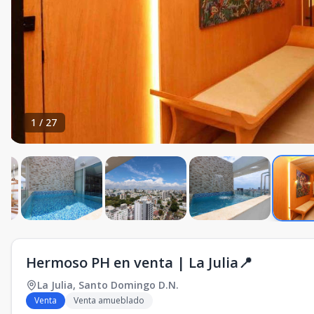
1
/
27
Hermoso PH en venta | La Julia📍
La Julia
,
Santo Domingo D.N.
Venta
Venta amueblado