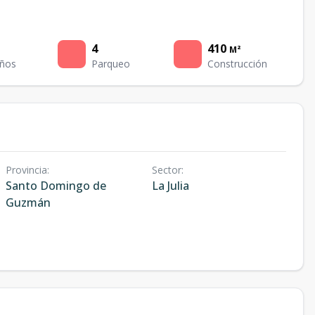
4
410
M²
ños
Parqueo
Construcción
Provincia
:
Sector
:
Santo Domingo de
La Julia
Guzmán