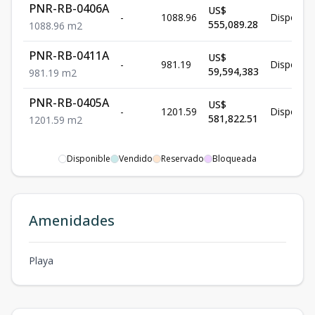
PNR-RB-0406A
US$
-
1088.96
Disponibl
555,089.28
1088.96
m2
PNR-RB-0411A
US$
-
981.19
Disponibl
59,594,383
981.19
m2
PNR-RB-0405A
US$
-
1201.59
Disponibl
581,822.51
1201.59
m2
Disponible
Vendido
Reservado
Bloqueada
Amenidades
Playa