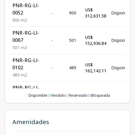
PNR-RG-LI-
US$
0052
-
900
Disponible
312,631.58
900
m2
PNR-RG-LI-
US$
0067
-
501
Disponible
152,936.84
501
m2
PNR-RG-LI-
US$
0102
-
489
Disponible
162,142.11
489
m2
PNR-RG-LI-
US$
0002
-
835
Disponible
Disponible
Vendido
Reservado
Bloqueada
307,631.58
835
m2
Amenidades