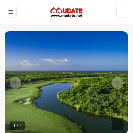
Toggle navigation menu
Toggl
1
/
2