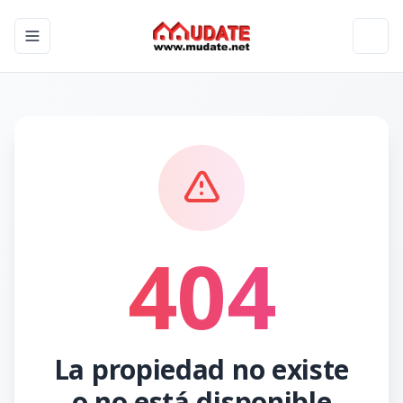
Toggle navigation menu
Toggl
404
La propiedad no existe
o no está disponible