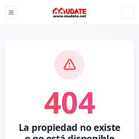
Toggle navigation menu
Toggl
404
La propiedad no existe
o no está disponible