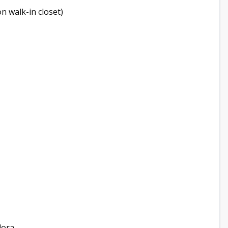
n walk-in closet)
dora