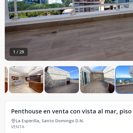
1
/
29
Penthouse en venta con vista al mar, piso 
La Esperilla
,
Santo Domingo D.N.
VENTA