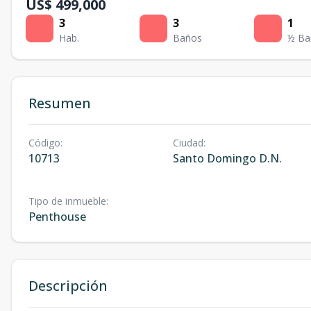
US$ 499,000
3
3
1
Hab.
Baños
½ Ba
Resumen
Código
:
Ciudad
:
10713
Santo Domingo D.N.
Tipo de inmueble
:
Penthouse
Descripción