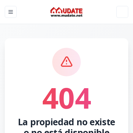
Toggle navigation menu
Toggl
404
La propiedad no existe
o no está disponible