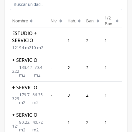
1/2
Nombre
Niv.
Hab.
Ban.
Est.
Ban.
ESTUDIO +
SERVICIO
-
1
2
1
1
1
2
1
94
m2
10
m2
+ SERVICIO
133.42
70.4
-
2
2
1
2
2
2
2
m2
m2
+ SERVICIO
179.7
66.35
-
3
2
1
3
3
2
3
m2
m2
+ SERVICIO
80.22
40.72
-
1
2
1
1
1
2
1
m2
m2