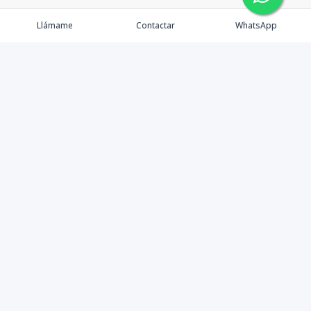
Llámame
Contactar
WhatsApp
Tu Inmobiliaria en Internet
Política de Privacidad
Propiedades Exclusivas
©
2026
Mudate
,
Todos los derechos reservados