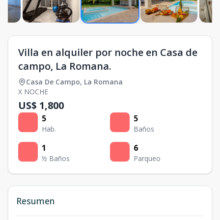
Villa en alquiler por noche en Casa de
campo, La Romana.
Casa De Campo
,
La Romana
X NOCHE
US$ 1,800
5
5
Hab.
Baños
1
6
½ Baños
Parqueo
Resumen