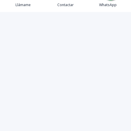
Llámame
Contactar
WhatsApp
Tu Inmobiliaria en Internet
Política de Privacidad
Propiedades Exclusivas
©
2026
Mudate
,
Todos los derechos reservados
Powered by
AlterEstate