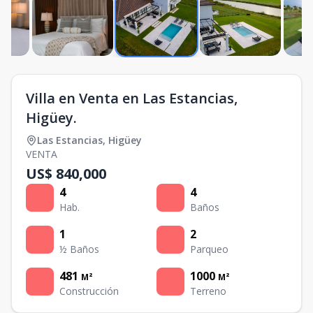
Villa en Venta en Las Estancias,
Higüey.
Las Estancias
,
Higüey
VENTA
US$ 840,000
4
4
Hab.
Baños
1
2
½ Baños
Parqueo
481
1000
M²
M²
Construcción
Terreno