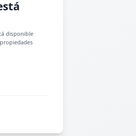
está
tá disponible
 propiedades