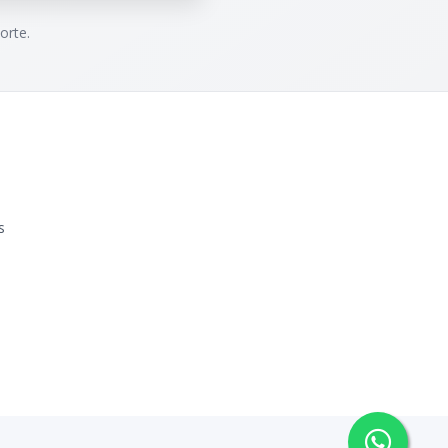
orte.
s