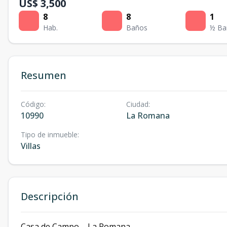
US$ 3,500
8
8
1
Hab.
Baños
½ Ba
Resumen
Código
:
Ciudad
:
10990
La Romana
Tipo de inmueble
:
Villas
Descripción
Casa de Campo – La Romana