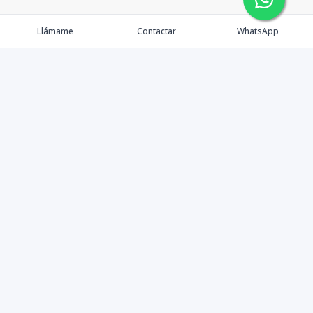
Llámame
Contactar
WhatsApp
Tu Inmobiliaria en Internet
Política de Privacidad
Propiedades Exclusivas
©
2026
Mudate
,
Todos los derechos reservados